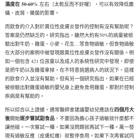
濕度在
50-60%
左右（太乾反而不好喔），可以有效降低塵
蟎、皮屑、黴菌的影響。
而飲食的介入對於異位性皮膚炎發作的控制有沒有幫助呢？
答案是仍然缺乏的。研究指出，雖然大約有50%的病童被檢
驗出對牛奶、雞蛋、小麥、花生…等食物過敏，但食物過敏
在大部分的案例中被發現跟異位性皮膚炎發作沒有關係。例
如一個包含 421 位孩童以及成人的系統性研究中發現，即使
是把牛奶以及雞蛋拿掉，在不特意挑選病人的狀況下，這樣
的飲食介入並沒有幫助。但有另一個研究指出，如果在已經
被檢驗出對雞蛋過敏的嬰兒身上避免食用雞蛋，那對於控制
疾病是有幫助的。
四個月大
所以綜合以上證據，通常醫師會建議嬰幼兒應該在
後
逐步嘗試副食品
開始
，不要因為擔心孩子過敏就什麼都不
讓他碰。一次嘗試一種，如果沒問題就再試下一種。萬一發
現有過敏反應（皮膚紅癢）就暫停食用。如果下次再嘗試同