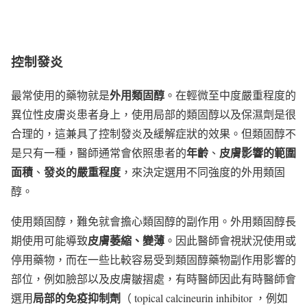
控制發炎
外用類固醇
最常使用的藥物就是
。在輕微至中度嚴重程度的
異位性皮膚炎患者身上，使用局部的類固醇以及保濕劑是很
合理的，這兼具了控制發炎及緩解症狀的效果。但類固醇不
年齡
皮膚影響的範圍
是只有一種，醫師通常會依照患者的
、
面積
發炎的嚴重程度
、
，來決定選用不同強度的外用類固
醇。
使用類固醇，難免就會擔心類固醇的副作用。外用類固醇長
皮膚萎縮、變薄
期使用可能導致
。因此醫師會視狀況使用或
停用藥物，而在一些比較容易受到類固醇藥物副作用影響的
部位，例如臉部以及皮膚皺摺處，有時醫師因此有時醫師會
局部的免疫抑制劑
選用
（ topical calcineurin inhibitor ，例如