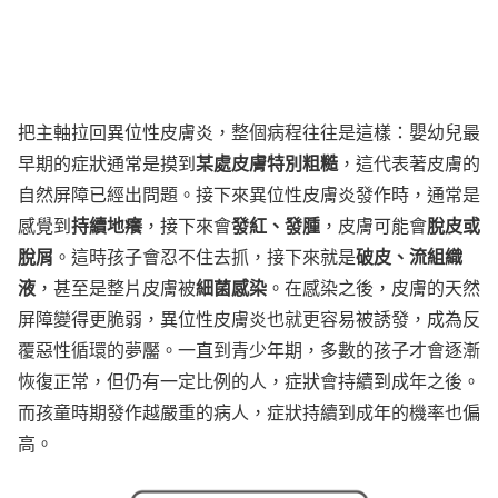
把主軸拉回異位性皮膚炎，整個病程往往是這樣：嬰幼兒最
某處皮膚特別粗糙
早期的症狀通常是摸到
，這代表著皮膚的
自然屏障已經出問題。接下來異位性皮膚炎發作時，通常是
持續地癢
發紅、發腫
脫皮或
感覺到
，接下來會
，皮膚可能會
脫屑
破皮、流組織
。這時孩子會忍不住去抓，接下來就是
液
細菌感染
，甚至是整片皮膚被
。在感染之後，皮膚的天然
屏障變得更脆弱，異位性皮膚炎也就更容易被誘發，成為反
覆惡性循環的夢靨。一直到青少年期，多數的孩子才會逐漸
恢復正常，但仍有一定比例的人，症狀會持續到成年之後。
而孩童時期發作越嚴重的病人，症狀持續到成年的機率也偏
高。