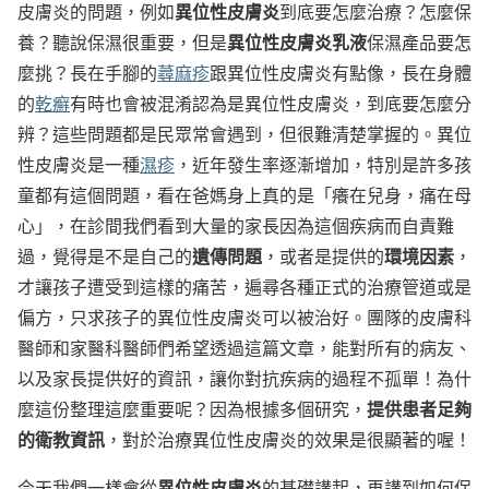
異位性皮膚炎
皮膚炎的問題，例如
到底要怎麼治療？怎麼保
異位性皮膚炎乳液
養？聽說保濕很重要，但是
保濕產品要怎
麼挑？長在手腳的
蕁麻疹
跟異位性皮膚炎有點像，長在身體
的
乾癬
有時也會被混淆認為是異位性皮膚炎，到底要怎麼分
辨？這些問題都是民眾常會遇到，但很難清楚掌握的。異位
性皮膚炎是一種
濕疹
，近年發生率逐漸增加，特別是許多孩
童都有這個問題，看在爸媽身上真的是「癢在兒身，痛在母
心」，在診間我們看到大量的家長因為這個疾病而自責難
遺傳問題
環境因素
過，覺得是不是自己的
，或者是提供的
，
才讓孩子遭受到這樣的痛苦，遍尋各種正式的治療管道或是
偏方，只求孩子的異位性皮膚炎可以被治好。團隊的皮膚科
醫師和家醫科醫師們希望透過這篇文章，能對所有的病友、
以及家長提供好的資訊，讓你對抗疾病的過程不孤單！為什
提供患者足夠
麼這份整理這麼重要呢？因為根據多個研究，
的衛教資訊
，對於治療異位性皮膚炎的效果是很顯著的喔！
異位性皮膚炎
今天我們一樣會從
的基礎講起，再講到如何保