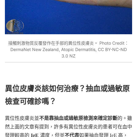
接觸刺激物質反覆發作在手部的異位性皮膚炎。 Photo Credit：
DermaNet New Zealand, Atopic Dermatitis, CC BY-NC-ND
3.0 NZ
異位皮膚炎該如何治療？抽血或過敏原
檢查可確診嗎
？
不是靠抽血或過敏原檢測來確定診斷
異位性皮膚炎並
的。雖
然上面的文章有提到，許多有異位性皮膚炎的患者可在血中
IgE
不代表
發現較高的
濃度，但並
如果抽血發現 IgE 高，