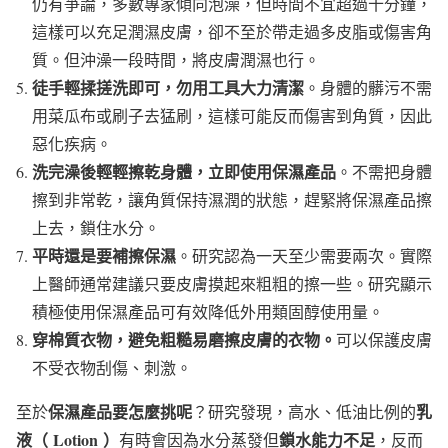
仍有爭論，多數專家傾向泡澡，但時間不宜超過十分鐘，
這樣可以充足潤濕皮膚，卻不至於帶走過多皮脂或傷害角
質。但沖澡一段時間，將皮膚潤濕也行。
徒手輕揉搓洗即可，勿用工具大力清潔
。身體的髒污不需
用菜瓜布或刷子去猛刷，這樣可能反而傷害到角質，因此
惡化疾病。
洗完澡後輕輕擦乾身體，立即使用保濕產品
。不需把身體
擦到非常乾，讓角質保持濕潤的狀態，趕緊將保濕產品擦
上去，鎖住水分。
平時還是要補擦保濕
。研究認為一天至少需要兩次。實際
上醫師通常建議只要皮膚摸起來粗粗的擦一些。研究顯示
積極使用保濕產品可有效降低外用類固醇使用量。
穿棉質衣物，避免粗糙易磨擦皮膚的衣物。
可以保護皮膚
不受衣物刮傷、刺激。
保濕產品要怎麼挑呢
乳
至於
？研究發現，高水、低油比例的
液（
Lotion
）
鎖水能力不足
有時會因為水分蒸發但
，反而