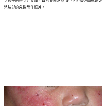
到孩子的臉又紅又腫，真的會非常崩潰⋯下面這張圖就是嬰
兒臉部的急性發作照片。