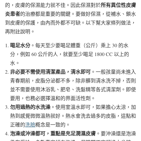
所有異位性皮膚
的，皮膚的保濕能力就不佳。因此保濕對於
炎患者
的治療都是重要的關鍵。要做好保濕，從補水、鎖水
到皮膚的保護，由內而外都不可缺。以下幫大家條列做法，
再附註說明。
喝足水分
。每天至少要喝足體重（公斤）乘上 30 的水
分，例如 60 公斤的人，就要至少喝足 1800 CC 以上的
水。
非必要不需使用清潔產品，清水即可
。一般孩童尚未進入
青春期前，皮脂分泌都不多，除非髒到清水洗不掉，否則
並不需要使用沐浴乳、肥皂、洗髮精等各式清潔劑。即使
要用，也務必選擇溫和的界面活性劑。
勿用過熱的水洗澡
。使用室溫水即可，如果擔心太涼，加
熱到感覺微微溫熱就好。熱水會洗去過多的皮脂，這點和
正確的
洗臉
概念是一致的。
泡澡或沖澡都可，重點是充足潤濕皮膚
。要沖澡還是泡澡