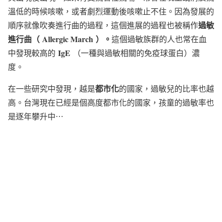
溫低的時候咳嗽，或者劇烈運動後咳嗽止不住。因為發展的
過敏
順序就像吹奏進行曲的過程，這個進展的過程也被稱作
進行曲（
Allergic March
）。
這個過敏族群的人也常在血
IgE
中發現較高的
（一種與過敏相關的免疫球蛋白）濃
度。
都市化
在一些研究中發現，越是
的國家，過敏兒的比率也越
高。台灣現在已經是個高度都市化的國家，孩童的過敏率也
是逐年攀升中⋯