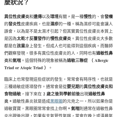
麼狀況
？
異位性皮膚炎
遺傳
環境
，
慢性
發癢
和
以及
有關
是一種
的、會
發炎性
濕疹
的
皮膚疾病，也是
的一種。稱為濕疹可能會讓人
誤會，以為是不是太濕才引起？但其實異位性皮膚炎本質上
太乾
反覆發作
慢性皮膚炎
是因為
才
的
。異位性皮膚炎大多數
孩童
都是在
身上發生，但成人也可能得到這個疾病。而醫師
過敏性鼻
們觀察發現，很多有異位性皮膚炎的人，同時也有
炎
氣喘
過敏三聯症
（
Allergic
和
。這個特殊的現象被稱為
Triad or Atopic Triad
）
。
臨床上也常發現這些症狀的發生，常常會有時序性，也就是
嬰兒期
異位性皮膚炎和
三種過敏症逐項發作。通常會是從
的
食物過敏
2
歲之後到學齡前後
過敏性鼻
，接下來在
出現
炎。
過敏性鼻炎就是造成
黑眼圈
的元兇之一，所以如果你是
。氣喘
過敏寶寶，黑眼圈常常會找上你啊
則通常在過敏性鼻
炎出現後出現，如果有支氣管性氣喘，常會在晚上或清晨氣