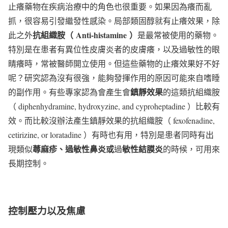
止癢藥物在疾病治療中的角色也很重要。如果因為癢而亂
抓，很容易引發繼發性感染。局部類固醇就有止癢效果，除
抗組織胺（
Anti-histamine
）
此之外
是最常被使用的藥物。
特別是在患者有異位性皮膚炎者的皮膚癢，以及過敏性的眼
睛癢時，常被醫師開立使用。但這些藥物的止癢效果好不好
呢？研究認為沒有很強，能夠發揮作用的原因可能來自嗜睡
鎮靜效果
的副作用。有些專家認為會產生會
的這類抗組織胺
（ diphenhydramine, hydroxyzine, and cyproheptadine ）比較有
效。而比較沒辦法產生鎮靜效果的抗組織胺（ fexofenadine,
cetirizine, or loratadine ）有時也有用，特別是患者同時有出
蕁麻疹、過敏性鼻炎或
敏性結膜炎
現類似
過
的時候，可用來
長期控制。
控制壓力以及焦
慮