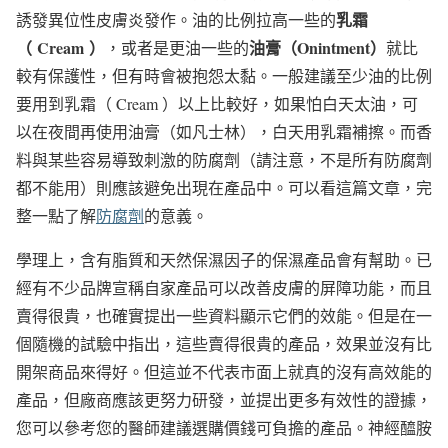
乳霜
誘發異位性皮膚炎發作。油的比例拉高一些的
（
Cream
）
油膏（
Onintment
）
，或者是更油一些的
就比
較有保護性，但有時會被抱怨太黏。一般建議至少油的比例
要用到乳霜（ Cream ）以上比較好，如果怕白天太油，可
以在夜間再使用油膏（如凡士林），白天用乳霜補擦。而香
料與某些容易導致刺激的防腐劑（請注意，不是所有防腐劑
都不能用）則應該避免出現在產品中。可以看這篇文章，完
整一點了解
防腐劑
的意義。
學理上，含有脂質和天然保濕因子的保濕產品會有幫助。已
經有不少品牌宣稱自家產品可以改善皮膚的屏障功能，而且
賣得很貴，也確實提出一些資料顯示它們的效能。但是在一
個隨機的試驗中指出，這些賣得很貴的產品，效果並沒有比
開架商品來得好。但這並不代表市面上就真的沒有高效能的
產品，但廠商應該更努力研發，並提出更多有效性的證據，
您可以參考您的醫師建議選購價錢可負擔的產品。神經醯胺