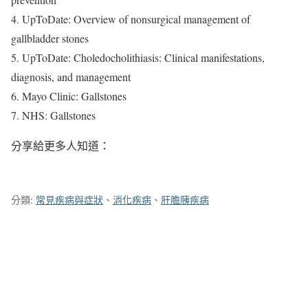
4. UpToDate: Overview of nonsurgical management of
gallbladder stones
5. UpToDate: Choledocholithiasis: Clinical manifestations,
diagnosis, and management
6. Mayo Clinic: Gallstones
7. NHS: Gallstones
分享給更多人知道：
分類:
常見疾病與症狀
、
消化疾病
、
肝膽胰疾病