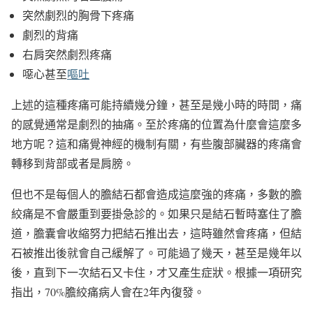
突然劇烈的胸骨下疼痛
劇烈的背痛
右肩突然劇烈疼痛
噁心甚至
嘔吐
上述的這種疼痛可能持續幾分鐘，甚至是幾小時的時間，痛
的感覺通常是劇烈的抽痛。至於疼痛的位置為什麼會這麼多
地方呢？這和痛覺神經的機制有關，有些腹部臟器的疼痛會
轉移到背部或者是肩膀。
但也不是每個人的膽結石都會造成這麼強的疼痛，多數的膽
絞痛是不會嚴重到要掛急診的。如果只是結石暫時塞住了膽
道，膽囊會收縮努力把結石推出去，這時雖然會疼痛，但結
石被推出後就會自己緩解了。可能過了幾天，甚至是幾年以
後，直到下一次結石又卡住，才又產生症狀。根據一項研究
指出，70%膽絞痛病人會在2年內復發。