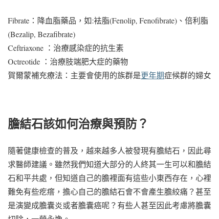
Fibrate：降血脂藥品，如:袪脂(Fenolip, Fenofibrate)、倍利脂
(Bezalip, Bezafibrate)
Ceftriaxone ：治療感染症的抗生素
Octreotide ：治療肢端肥大症的藥物
賀爾蒙補充療法：主要會使用的族群是
更年期
症候群的婦女
膽結石該如何治療與預防？
隨著健康檢查的普及，越來越多人被發現有膽結石，因此尋
求醫師建議。雖然我們知道大部分的人終其一生可以和膽結
石和平共處，但知道自己的膽裡面有這些小東西存在，心裡
難免有些疙瘩，擔心自己的膽結石會不會產生膽絞痛？甚至
是演變成膽囊炎或者膽囊癌呢？有些人甚至因此考慮將膽囊
切除，一勞永逸。