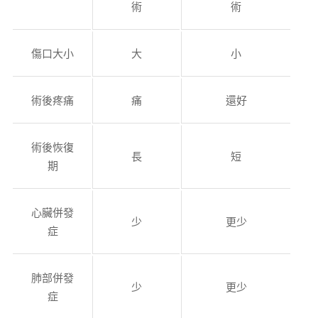
術
術
傷口大小
大
小
術後疼痛
痛
還好
術後恢復
長
短
期
心臟併發
少
更少
症
肺部併發
少
更少
症