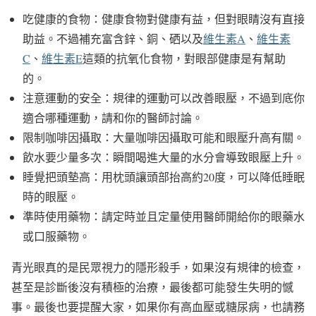
吃健康的食物：健康食物對健康有益，但對眼睛沒有直接
助益。不過補充富含鋅、銅、硒以及
維生素A
、
維生素
C
、
維生素E
這類的抗氧化食物，對眼部健康是有幫助
的。
注意運動的安全：規律的運動可以改善眼壓，不過到底你
適合哪種運動，請和你的醫師討論。
限制咖啡因攝取：大量咖啡因攝取可能和眼壓升高有關。
飲水要少量多次：瞬間喝進大量的水分會導致眼壓上升。
睡覺把頭墊高：用枕頭讓頭部抬高約20度，可以降低睡眠
時的眼壓。
準時使用藥物：請定時並且定量使用醫師開給你的眼藥水
或口服藥物。
青光眼真的是民眾視力的隱形殺手，如果沒有規律的檢查，
甚至是診斷後沒有積極的治療，最後都可能發生失明的憾
事。最後也要提醒大家，如果你有高血壓或糖尿病，也請務