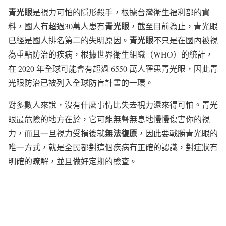
青光眼
是視力可怕的隱形殺手，根據台灣衛生福利部的資
青光眼
料，國人有超過30萬人患有
，截至目前為止，青光眼
青光眼
已經是國人排名第二的失明原因。
不只是在國內被視
為重點防治的疾病，根據世界衛生組織（WHO）的統計，
在 2020 年全球可能會有超過 6550 萬人罹患青光眼，因此青
光眼防治已被列入全球防盲計畫的一環。
對多數人來說，沒有什麼事情比失去視力還來得可怕。青光
眼最危險的地方在於，它可能無聲無息地慢慢傷害你的視
無法復原
力，而且一旦視力受損後就
，因此要戰勝青光眼的
唯一方式，就是全民都對這個疾病有正確的認識，對症狀有
明確的瞭解，並且做好定期的檢查。