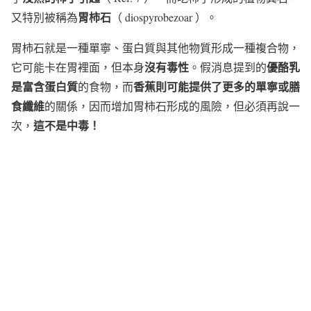
胃柿石
又特別被稱為
（ diospyrobezoar ）。
胃柿石就是一種單寧、蛋白質與其他物質形成一種複合物，
沒有毒性
優酪乳
它可能卡在胃裡面，但本身
。假消息提到的
是富含蛋白質
香蕉則可能提供了更多的單寧或膳
的食物，而
食纖維
的關係，因而增加胃柿石形成的風險，但必須再說一
這不是中毒！
次，