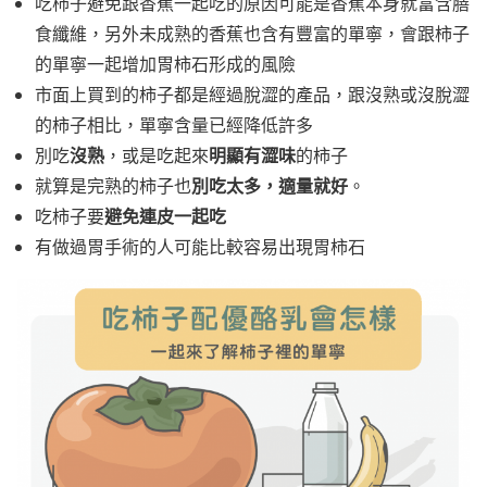
吃柿子避免跟香蕉一起吃的原因可能是香蕉本身就富含膳
食纖維，另外未成熟的香蕉也含有豐富的單寧，會跟柿子
的單寧一起增加胃柿石形成的風險
市面上買到的柿子都是經過脫澀的產品，跟沒熟或沒脫澀
的柿子相比，單寧含量已經降低許多
沒熟
明顯有澀味
別吃
，或是吃起來
的柿子
別吃太多，適量就好
就算是完熟的柿子也
。
避免連皮一起吃
吃柿子要
有做過胃手術的人可能比較容易出現胃柿石