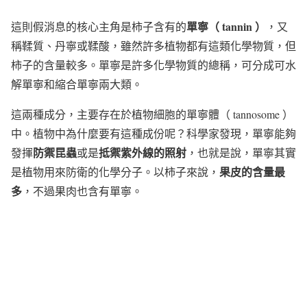
單寧（ tannin ）
這則假消息的核心主角是柿子含有的
，又
稱鞣質、丹寧或鞣酸，雖然許多植物都有這類化學物質，但
柿子的含量較多。單寧是許多化學物質的總稱，可分成可水
解單寧和縮合單寧兩大類。
這兩種成分，主要存在於植物細胞的單寧體（ tannosome ）
中。植物中為什麼要有這種成份呢？科學家發現，單寧能夠
防禦昆蟲
抵禦紫外線的照射
發揮
或是
，也就是說，單寧其實
果皮的含量最
是植物用來防衛的化學分子。以柿子來說，
多
，不過果肉也含有單寧。