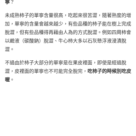
寧
？
未成熟柿子的單寧含量很高，吃起來很苦澀，隨著熟度的增
加，單寧的含量會越來越少，有些品種的柿子能在樹上完成
脫澀，但有些品種得再藉由人為的方式脫澀。例如四周柿會
以鹼液（碳酸鈉）脫澀、牛心柿大多以石灰懸浮液浸漬脫
澀。
不過由於柿子大部分的單寧是在果皮裡面，即使是經過脫
吃柿子的時候別吃皮
澀，皮裡面的單寧也不可能完全脫完，
喔
。