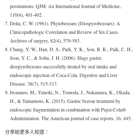
persimmons. QJM: An International Journal of Medicine,
110(6), 401-402.
Delia, C. W. (1961). Phytobezoars (Diospyrobezoars): A
Clinicopathologic Correlation and Review of Six Cases.
Archives of surgery, 82(4), 579-583.
Chung, Y. W., Han, D. S., Park, Y. K., Son, B. K., Paik, C. H.,
Jeon, Y. C., & Sohn, J. H. (2006). Huge gastric
diospyrobezoars successfully treated by oral intake and
endoscopic injection of Coca-Cola. Digestive and Liver
Disease, 38(7), 515-517.
Iwamuro, M., Yunoki, N., Tomoda, J., Nakamura, K., Okada,
H., & Yamamoto, K. (2015). Gastric bezoar treatment by
endoscopic fragmentation in combination with Pepsi-Cola®
Administration. The American journal of case reports, 16, 445.
分享給更多人知道：