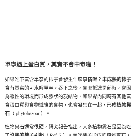
單寧遇上蛋白質，其實不會中毒啦！
未成熟的柿子
如果吃下富含單寧的柿子會發生什麼事情呢？
含有豐富的可水解單寧，吞下之後，食糜抵達胃部時，會因
為酸性的環境而形成膠狀的凝結物，如果胃內同時有其他富
植物糞
含蛋白質與食物纖維的食物，也會凝集在一起，形成
石
（ phytobezoar ）。
植物糞石通常很硬，研究報告指出，大多植物糞石是因為吃
沒熟的柿子引起
了
（ Ref. 7 ）。而吃柿子形成的植物糞石，