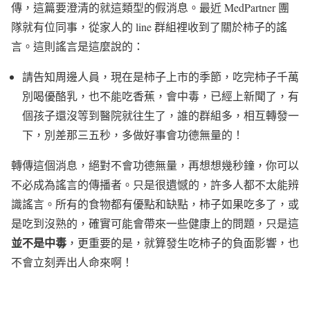
傳，這篇要澄清的就這類型的假消息。最近 MedPartner 團
隊就有位同事，從家人的 line 群組裡收到了關於柿子的謠
言。這則謠言是這麼說的：
請告知周邊人員，現在是柿子上市的季節，吃完柿子千萬
別喝優酪乳，也不能吃香蕉，會中毒，已經上新聞了，有
個孩子還沒等到醫院就往生了，誰的群組多，相互轉發一
下，別差那三五秒，多做好事會功德無量的！
轉傳這個消息，絕對不會功德無量，再想想幾秒鐘，你可以
不必成為謠言的傳播者。只是很遺憾的，許多人都不太能辨
識謠言。所有的食物都有優點和缺點，柿子如果吃多了，或
是吃到沒熟的，確實可能會帶來一些健康上的問題，只是這
並不是中毒
，更重要的是，就算發生吃柿子的負面影響，也
不會立刻弄出人命來啊！