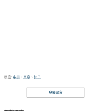
標籤:
中毒
、
單寧
、
柿子
發佈留言