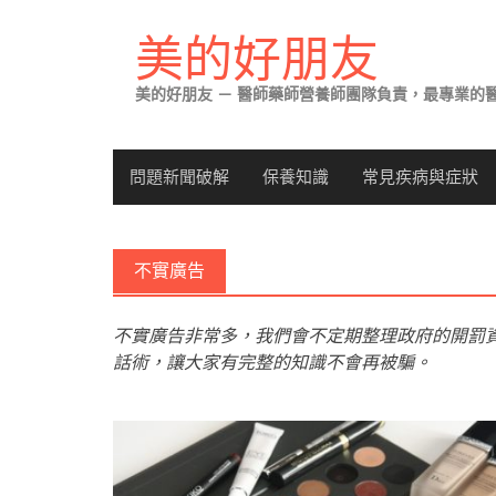
Skip
to
美的好朋友
content
美的好朋友 － 醫師藥師營養師團隊負責，最專業的
問題新聞破解
保養知識
常見疾病與症狀
不實廣告
不實廣告非常多，我們會不定期整理政府的開罰
話術，讓大家有完整的知識不會再被騙。