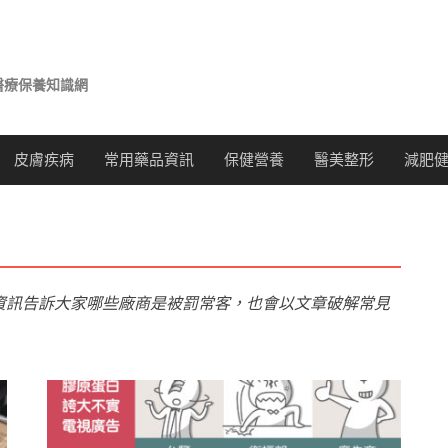
醫療保養知識網
皮膚疾病
常用藥品資訊
保健營養
醫美整形
減肥
資訊告訴大家哪些廠商是被罰常客，也會以文章破解常見