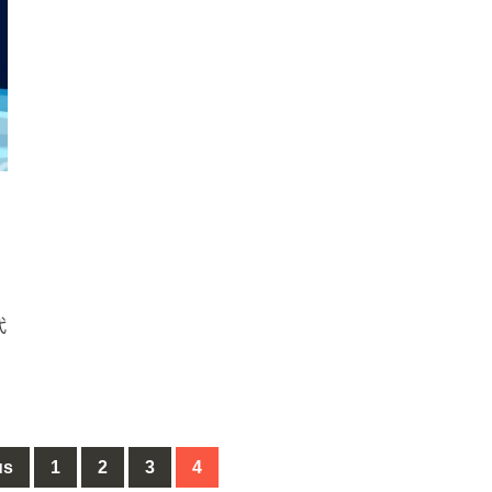
代
us
1
2
3
4