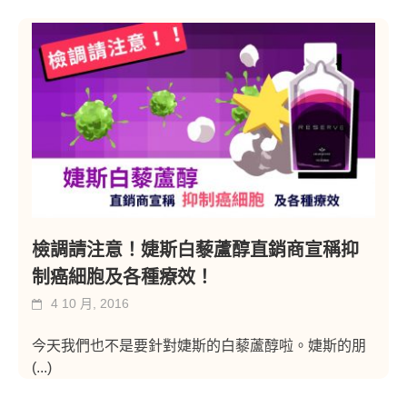
檢調請注意！婕斯白藜蘆醇直銷商宣稱抑
制癌細胞及各種療效！
4 10 月, 2016
今天我們也不是要針對婕斯的白藜蘆醇啦。婕斯的朋
(...)