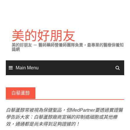
Skip
to
美的好朋友
content
美的好朋友 － 醫師藥師營養師團隊負責，最專業的醫療保養知
識網
Main Menu
白藜蘆醇
白藜蘆醇常被視為保健聖品，但MedPartner要透過實證醫
學告訴大家：白藜蘆醇廠商宣稱的抑制癌細胞或其他療
效，通通都是尚未得到足夠證據的！