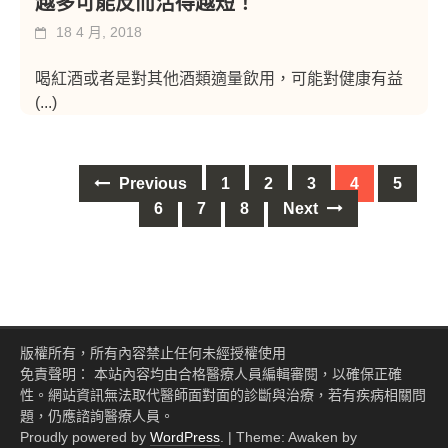
越多可能反而活得越短！
18 4 月, 2018
喝紅酒或者是對其他酒類適量飲用，可能對健康有益
(...)
Posts
Previous
1
2
3
4
5
navigation
6
7
8
Next
版權所有，所有內容禁止任何未經授權使用
免責聲明： 本站內容均由合格醫療人員編輯審閱，以確保正確
性。網站資訊無法取代醫師面對面的診斷與治療，若有疾病相關問
題，仍應諮詢醫療人員。
Proudly powered by
WordPress
.
|
Theme: Awaken by