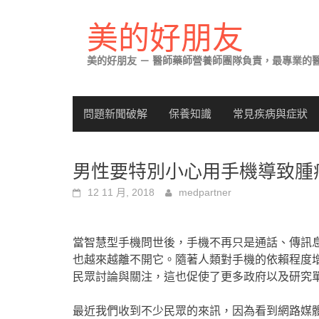
Skip
to
美的好朋友
content
美的好朋友 － 醫師藥師營養師團隊負責，最專業的
問題新聞破解
保養知識
常見疾病與症狀
男性要特別小心用手機導致腫
12 11 月, 2018
medpartner
當智慧型手機問世後，手機不再只是通話、傳訊
也越來越離不開它。隨著人類對手機的依賴程度
民眾討論與關注，這也促使了更多政府以及研究
最近我們收到不少民眾的來訊，因為看到網路媒