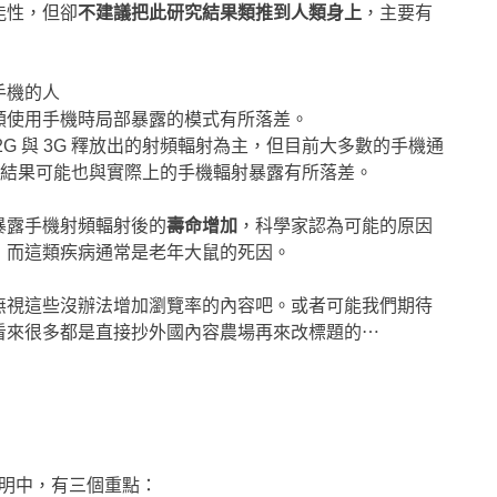
能性，但卻
不建議把此研究結果類推到人類身上
，主要有
手機的人
類使用手機時局部暴露的模式有所落差。
G 與 3G 釋放出的射頻輻射為主，但目前大多數的手機通
研究的結果可能也與實際上的手機輻射暴露有所落差。
暴露手機射頻輻射後的
壽命增加
，科學家認為可能的原因
，而這類疾病通常是老年大鼠的死因。
無視這些沒辦法增加瀏覽率的內容吧。或者可能我們期待
看來很多都是直接抄外國內容農場再來改標題的⋯
聲明中，有三個重點：