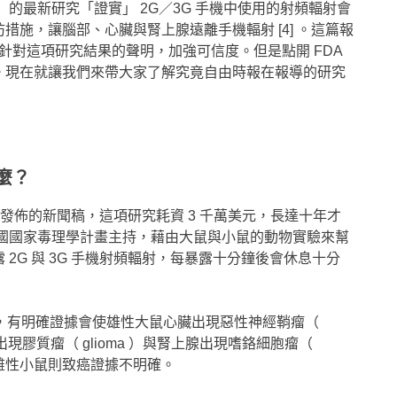
H ）的最新研究「證實」 2G／3G 手機中使用的射頻輻射會
施，讓腦部、心臟與腎上腺遠離手機輻射 [4] 。這篇報
）針對這項研究結果的聲明，加強可信度。但是點開 FDA
。現在就讓我們來帶大家了解究竟自由時報在報導的研究
麼？
所發佈的新聞稿，這項研究耗資 3 千萬美元，長達十年才
美國國家毒理學計畫主持，藉由大鼠與小鼠的動物實驗來幫
2G 與 3G 手機射頻輻射，每暴露十分鐘後會休息十分
後，有明確證據會使雄性大鼠心臟出現惡性神經鞘瘤（
出現膠質瘤（ glioma ）與腎上腺出現嗜鉻細胞瘤（
雄型與雌性小鼠則致癌證據不明確。