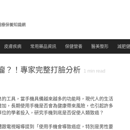
醫療保養知識網
皮膚疾病
常用藥品資訊
保健營養
醫美整形
減肥
瘤？！專家完整打臉分析
1
min read
息的工具，當手機具備越來越多的功能時，現代人的生活
增加，長期使用手機是否會為健康帶來風險，也引起許多
單位的學者投入，研究手機到底是否促使人類致癌？
體跟電視報導提到「使用手機會導致癌症，特別是男性要