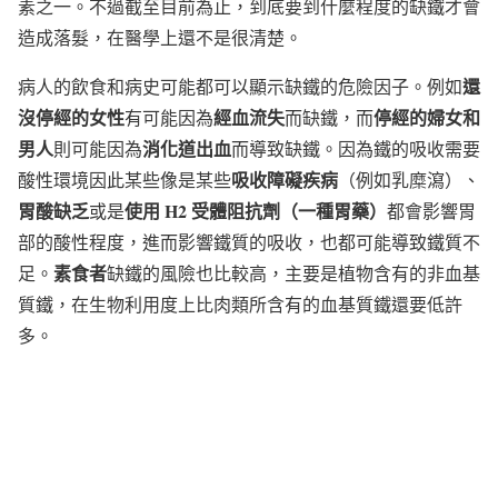
素之一。不過截至目前為止，到底要到什麼程度的缺鐵才會
造成落髮，在醫學上還不是很清楚。
還
病人的飲食和病史可能都可以顯示缺鐵的危險因子。例如
沒停經的女性
經血流失
停經的婦女和
有可能因為
而缺鐵，而
男人
消化道出血
則可能因為
而導致缺鐵。因為鐵的吸收需要
吸收障礙疾病
酸性環境因此某些像是某些
（例如乳糜瀉）、
胃酸缺乏
使用
H2
受體阻抗劑（一種胃藥）
或是
都會影響胃
部的酸性程度，進而影響鐵質的吸收，也都可能導致鐵質不
素食者
足。
缺鐵的風險也比較高，主要是植物含有的非血基
質鐵，在生物利用度上比肉類所含有的血基質鐵還要低許
多。