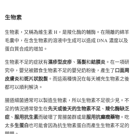
生物素
生物素，又稱為維生素 H，是羧化酶的輔酶。在隔離的綿羊
毛囊中，在含生物素的溶液中生成可以造成 DNA 濃度以及
蛋白質合成的增加。
濕疹型皮疹
落髮
結膜炎
生物素不足的症狀有
、
和
。在一項研
口面周
究中，嬰兒被餵食生物素不足的嬰兒奶粉後，產生了
皮膚炎
斑片狀脫髮
和
。而這兩種情況在每天補充生物素之後
都可以順利解決。
腸道細菌通常可以製造生物素，所以生物素不足很少見。不
先天或後天的生物素不足
羧化酶缺乏
足的情況通常發生在
、
症
服用抗生素
服用抗癲癇藥物
、
而破壞了胃腸菌群或是
。吃
生蛋白
太多
也可能會因為抗生物素蛋白而產生生物素不足的
問題。