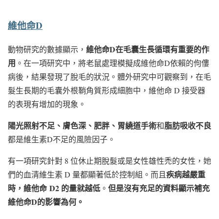
維他命
D
維他命
D
在毛囊生長循環有重要的作
動物研究的數據顯示，
用
。在一項研究中，將老鼠處理模擬成維他命D依賴的佝僂
病後，結果發現了脫毛的狀況。體外研究中可觀察到，在毛
髮生長期的毛囊外根鞘角質形成細胞中，維他命 D 接受器
的表現有增加的現象。
陽光照射不足、膚色深、肥胖、胃繞道手術
脂肪吸收不良
和
都是維生素D不足的風險因子。
有一項研究針對 8 位休止期脫髮或是女性雄性禿的女性，她
疾病越嚴重
們的血清維生素 D 量都顯著低於控制組。而且
時，維他命
D2
的量就越低
但是沒有充足的資料顯示補充
。
維他命
D
的影響為何。