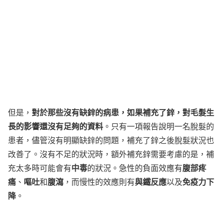
對於那些沒有缺鋅的病患，如果補充了鋅，對毛髮生
但是，
長的影響還沒有足夠的資料
。只有一項報告說明一名脫髮的
患者，儘管沒有明顯缺鋅的問題，補充了鋅之後脫髮狀況也
改善了。沒有不足的狀況時，額外補充鋅需要考慮的是，補
中毒
腹部疼
充太多時可能會有
的狀況。急性的負面效應有
痛
嘔吐
腹瀉
與鐵反應
免疫力下
、
和
，而慢性的效應則有
以及
降
。