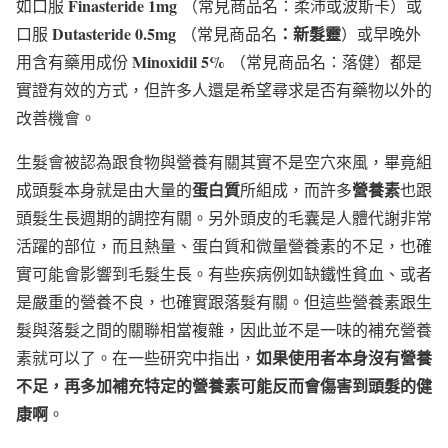
Finasteride 1mg
如口服
（常見商品名：柔沛或波斯卡）或
Dutasteride 0.5mg
：新髮靈
口服
（常見商品名
）或早晚外
Minoxidil 5%
用含有藥用成份
（常見商品名：落健）都是
實證有效的方式，但許多人還是希望尋求是否有藥物以外的
改善機會。
生髮會被認為跟食物與營養有關其實不是空穴來風，畢竟組
蛋白質
營養素
成頭髮本身就是由大量的
所組成，而許多
也跟
頭髮生長週期的調控有關。另外頭皮的毛囊是人體代謝非常
活躍的部位，而且熱量、蛋白質和微量營養素的不足，也確
實可能會影響到毛髮生長。有些疾病例如缺鐵性貧血、或者
是嚴重的營養不良，也確實跟落髮有關。但這些營養素跟生
髮與落髮之間的關聯相當複雜，因此並不是一味的補充營養
如果使用者本身沒有營養
素就可以了。在一些研究中指出，
不足，再多加補充特定的營養素可能反而會傷害到頭髮的健
康啊
。