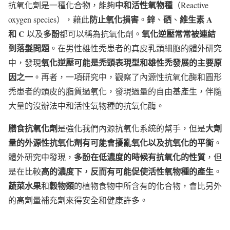
中和活性氧物種
抗氧化劑是一種化合物，能夠
（Reactive
防止氧化損害
鋅
硒
維生素
A
oxygen species），藉此
。
、
、
和
C
多酚
氧化逆壓常常被連結
以及
都可以稱為抗氧化劑。
到落髮問題
。在男性雄性禿患者的真皮乳頭細胞的體外研究
氧化逆壓可能是禿頭表現型和雄性禿發展的主要原
中，發現
因之一
。再者，一項研究中，觀察了內源性抗氧化酶和圓形
禿患者的頭皮的脂質過氧化，發現過量的自由基產生，伴隨
大量的沒辦法中和活性氧物種的抗氧化酶。
膳食抗氧化劑
大劑
是強化我們內源抗氧化系統的幫手，但是
量的外源性抗氧化劑有可能會擾亂氧化以及抗氧化的平衡
。
多酚在低濃度的時候有抗氧化的性質
體外研究中發現，
，但
高的濃度下，反而有可能促使活性氧物種的產生
是在比較
。
蔬菜水果
穀物類
和
的植物食物中所含有的化合物，會比另外
的高劑量補充劑來得安全和健康許多。