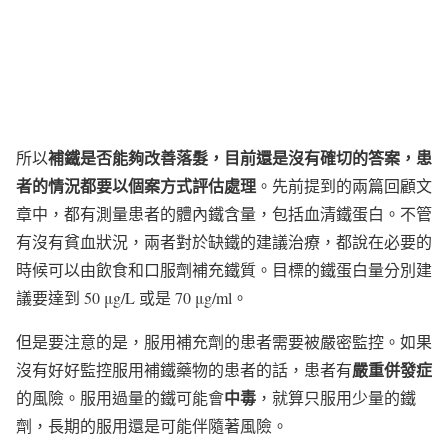
補鐵是否能夠改善落髮，目前還是沒有確切的答案，患
所以
者的情況都要以個案方式評估處理
。先前提到的兩篇回顧文
章中，都有測量患者的體內鐵含量，包括血清鐵蛋白。不管
有沒有貧血狀況，兩者對於缺鐵的建議治療，都說在必要的
時候可以由飲食和口服劑補充鐵質。目標的鐵蛋白量分別建
議要達到 50 μg/L 或是 70 μg/ml。
但是要注意的是，服用補充劑的患者需要被嚴密監控。如果
嚴重併發症
沒有好好監控服用補鐵藥物的患者的話，患者有
中毒
的風險。服用過量的鐵可能會
，就算只服用少量的鐵
劑，長期的服用還是可能伴隨著風險。