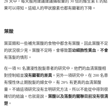
28 天中，每天服用建議建議攝取量的 30 倍的維生素 E 的結
果可以得知。這組人的甲狀腺素也都有顯著的下降。
葉酸
葉菜類和一些補充葉酸的食物中都含有葉酸，因此葉酸不足
巨幼細胞性貧血
不會
的狀況很少見。葉酸不足時，會導致
，
有落髮的情形。
在一項 91 名瀰漫性脫髮患者的研究中，他們的血清葉酸相
沒有顯著的差異
對控制組並
。另外一項研究中，在 200 名患
有慢性休止期脫髮的婦女中，有 28% 有更高的血清葉酸
量。不過這項研究沒有言明研究方法，所以不能從中得到很
葉酸以及落髮的關聯目前沒有很清
確切的結論。也就是說，
楚
。