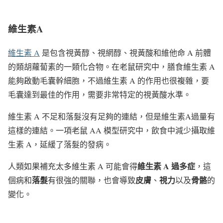
維生素
A
維生素 A
是包含視黃醇、視網醇、視黃酸和維他命 A 前體
的類胡蘿蔔素的一類化合物。在老鼠研究中，膳食維生素 A
能夠啟動毛囊幹細胞，不過維生素 A 的作用也很複雜，要
毛囊達到最佳的作用，需要非常特定的視黃酸水準。
維生素 A 不足和落髮沒有足夠的連結，但是維生素A過量有
這樣的連結。一項老鼠 AA 模型研究中，飲食中減少攝取維
生素 A，延緩了落髮的發病。
維生素
A
過多症
人類如果補充太多維生素 A 可能會得
，這
落髮
皮膚
視力
骨骼
個病和
有很強的關聯，也會導致
、
以及
的
變化。