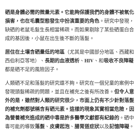
硒是身體必需的微量元素。它能夠保護我們的身體不被氧化
損害，也在毛囊型態發生中扮演重要的角色
。研究中發現，
缺硒的老鼠毛髮生長相當稀疏。而如果剔除了某些硒蛋白合
成的基因後，小鼠在出生後不斷的落髮。
居住在土壤含硒量低的地區
（尤其是中國部分地區、西藏和
長期的血液透析
HIV
吸收不良障礙
西伯利亞等地）、
、
、和
都是硒不足的風險因子。
人類硒不足和落髮的研究還不夠。研究在一個兒童的案例中
但令人意
發現頭髮稀疏的問題，並且在補充之後有所改善。
外的是，雖然對人類的研究很少，市面上仍有不少針對落髮
的補充劑都號稱含有硒元素。這樣的現象其實相當危險，因
為營養補充造成的硒中毒是許多醫學文獻都有紀錄的
。硒中
落髮
皮膚起泡
腸胃道症狀
記憶障礙
毒可能的導致
、
、
以及
。