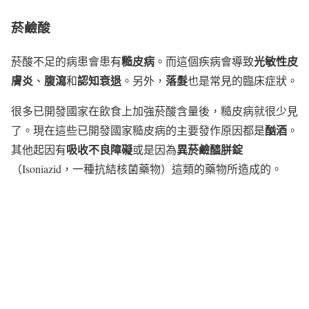
菸鹼酸
糙皮病
光敏性皮
菸酸不足的病患會患有
。而這個疾病會導致
膚炎
腹瀉
認知衰退
落髮
、
和
。另外，
也是常見的臨床症狀。
很多已開發國家在飲食上加強菸酸含量後，糙皮病就很少見
酗酒
了。現在這些已開發國家糙皮病的主要發作原因都是
。
吸收不良障礙
異菸鹼醯胼錠
其他起因有
或是因為
（Isoniazid，一種抗結核菌藥物）這類的藥物所造成的。