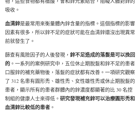
物，這些食物都有植酸，會和鋅元素結合，阻礙人體對鋅的
吸收。
血清鋅
是最常用來衡量體內鋅含量的指標。這個指標的影響
因素有很多，所以鋅不足的症狀可能在血清鋅還沒出現異常
前就發生了。
鋅不足造成的落髮是可以挽回
篩查有風險因子的人後發現，
的
。一系列的案例研究中，五位休止期脫髮和鋅不足的患者
口服鋅的補充藥物後，落髮的症狀都有改善。一項研究觀察
了 312 名患有圓形禿、雄性禿、女性雄性禿或休止期脫髮的
患者，顯示所有的患者群體內的鋅濃度都顯著的比 30 名控
研究發現補充鋅可以治療圓形禿和
制組的健康人士來得低。
血清鋅比較低的患者
。