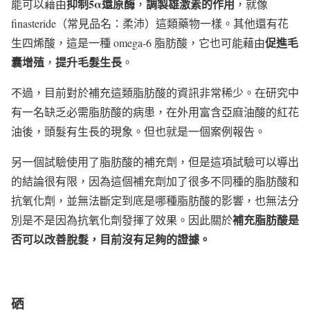
抑制
5α
還原酶
調製雄激素的作用
能可以藉由
，
，就像
finasteride（常見品名：柔沛）這類藥物一樣。其他還有花
促進毛
生四烯酸，這是一種 omega-6 脂肪酸，它也可能藉由
囊增殖
提升毛髮生長
，
。
不過，目前對於補充這類脂肪酸的資訊非常稀少。在研究中
有一名缺乏必需脂肪酸的病患，在外用富含亞麻油酸的紅花
油後，頭髮有生長的現象。但也就是一個案例報告。
另一個試驗使用了脂肪酸的補充劑，但是這項試驗可以導出
的結論很有限，因為這個補充劑加了很多不同種的脂肪酸和
抗氧化劑，並無法斷定到底是哪種脂肪酸的影響，也無法分
補充脂肪酸是
別是不是因為抗氧化劑發揮了效果。因此關於
否可以改善脫髮，目前沒有足夠的證據。
硒