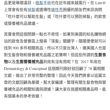
品更是琳瑯滿目，
植髮手術
也在近年越來越風行。在 Line@
上常會有些有
掉髮
或遺傳性
雄性禿
困擾的朋友們來訊詢問
「吃什麼可以幫助生髮」或「吃什麼可以預防掉髮」的飲食
或營養補充品建議。
其實會問這個問題一點也不奇怪，如果到美國的知名購物網
站的飲食及營養區上搜尋「落髮」關鍵字，隨隨便便就可以
找到 900 多件相關商品，所以不只是台灣人，連美國人也是
生髮食
對生髮食物和營養補充品趨之若鶩啊！但這些所謂的
物
生髮營養補充品
以及
到底有沒有用呢？在 2017 年底在
Dermatology & Conceptual 這個期刊剛好就回顧了 78 篇相關
文獻，做出了非常完整的整理！因此今天我們將會以這篇文
章的文獻回顧為基礎，幫大家編譯、整理有關生髮食物與營
養補充品的相關知識與證據！讓大家在挑選相關產品時，能
有個基本的參考依據！