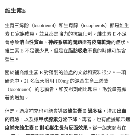
維生素
E
生育三烯酚（tocotrienol）和生育醇（tocopherols）都是維生
素 E 家族成員，並且都是強力的抗氧化劑。維生素 E 不足
溶血性貧血
神經系統的問題
皮膚乾燥
會導致
、
還有
的症狀。
脂肪吸收不良
維生素 E 不足很少見，但是在
的時候可能會
發生。
關於補充維生素 E 對落髮的益處的文獻和資料很少。一項
研究中，21 名每天服用 100mg 的混合生育三烯酚
（tocotrienol）的志願者，和安慰劑組比起來，毛髮量有顯
著的增加。
維生素
E
過多症
出血
但是，過度補充也可能會導致
，增加
的風險
甲狀腺素分泌下降
過
，以及讓
。再者，也有證據顯示
度補充維生素
E
對毛髮生長有反面效果
。從一組志願者在