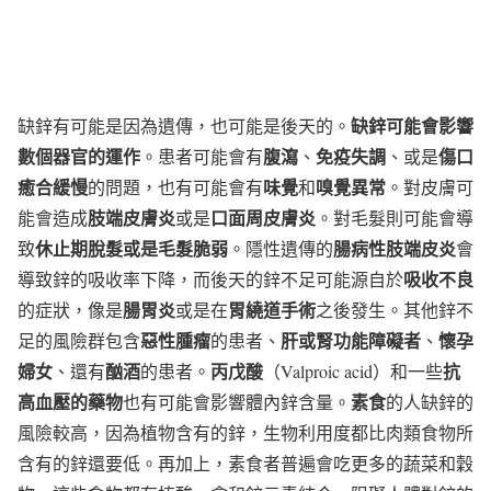
缺鋅可能會影響
缺鋅有可能是因為遺傳，也可能是後天的。
數個器官的運作
腹瀉
免疫失調
傷口
。患者可能會有
、
、或是
癒合緩慢
味覺
嗅覺異常
的問題，也有可能會有
和
。對皮膚可
肢端皮膚炎
口面周皮膚炎
能會造成
或是
。對毛髮則可能會導
休止期脫髮或是毛髮脆弱
腸病性肢端皮炎
致
。隱性遺傳的
會
吸收不良
導致鋅的吸收率下降，而後天的鋅不足可能源自於
腸胃炎
胃繞道手術
的症狀，像是
或是在
之後發生。其他鋅不
惡性腫瘤
肝或腎功能障礙者
懷孕
足的風險群包含
的患者、
、
婦女
酗酒
丙戊酸
抗
、還有
的患者。
（Valproic acid）和一些
高血壓的藥物
素食
也有可能會影響體內鋅含量。
的人缺鋅的
風險較高，因為植物含有的鋅，生物利用度都比肉類食物所
含有的鋅還要低。再加上，素食者普遍會吃更多的蔬菜和穀