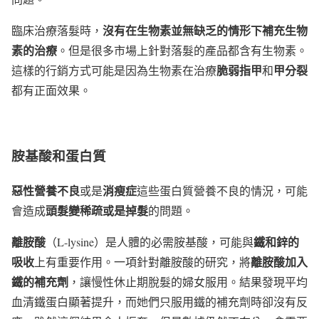
沒有在生物素並無缺乏的情形下補充生物
臨床治療落髮時，
素的治療
。但是很多市場上針對落髮的產品都含有生物素。
脆弱指甲
甲分裂
這樣的行銷方式可能是因為生物素在治療
和
都有正面效果。
胺基酸和蛋白質
惡性營養不良
消瘦症
或是
這些蛋白質營養不良的情況，可能
頭髮變稀疏或是掉髮
會造成
的問題。
離胺酸
鐵和鋅的
（L-lysine）是人體的必需胺基酸，可能與
吸收
離胺酸加入
上有重要作用。一項針對離胺酸的研究，將
鐵的補充劑
，讓慢性休止期脫髮的婦女服用。結果發現平均
血清鐵蛋白顯著提升，而她們只服用鐵的補充劑時卻沒有反