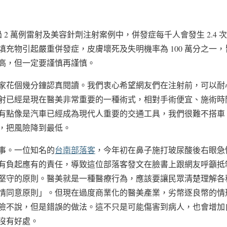
超過 2 萬例雷射及美容針劑注射案例中，併發症每千人會發生 2.4
填充物引起嚴重併發症，皮膚壞死及失明機率為 100 萬分之一
高，但一定要謹慎再謹慎。
家花個幾分鐘認真閱讀。我們衷心希望網友們在注射前，可以耐
射已經是現在醫美非常重要的一種術式，相對手術便宜、施術時
有點像是汽車已經成為現代人重要的交通工具，我們很難不搭車
，把風險降到最低。
事。一位知名的
台南部落客
，今年初在鼻子施打玻尿酸後右眼急
有負起應有的責任，導致這位部落客發文在臉書上跟網友呼籲抵
堅守的原則。醫美就是一種醫療行為，應該要讓民眾清楚理解各
情同意原則」。但現在過度商業化的醫美產業，劣幣逐良幣的情
險不說，但是錯誤的做法。這不只是可能傷害到病人，也會增加
沒有好處。