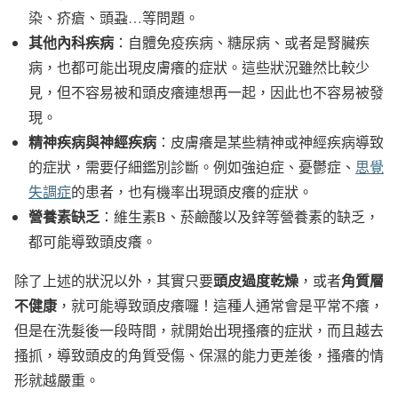
染、疥瘡、頭蝨…等問題。
其他內科疾病
：自體免疫疾病、糖尿病、或者是腎臟疾
病，也都可能出現皮膚癢的症狀。這些狀況雖然比較少
見，但不容易被和頭皮癢連想再一起，因此也不容易被發
現。
精神疾病與神經疾病
：皮膚癢是某些精神或神經疾病導致
的症狀，需要仔細鑑別診斷。例如強迫症、憂鬱症、
思覺
失調症
的患者，也有機率出現頭皮癢的症狀。
營養素缺乏
：維生素B、菸鹼酸以及鋅等營養素的缺乏，
都可能導致頭皮癢。
頭皮過度乾燥
角質層
除了上述的狀況以外，其實只要
，或者
不健康
，就可能導致頭皮癢囉！這種人通常會是平常不癢，
但是在洗髮後一段時間，就開始出現搔癢的症狀，而且越去
搔抓，導致頭皮的角質受傷、保濕的能力更差後，搔癢的情
形就越嚴重。