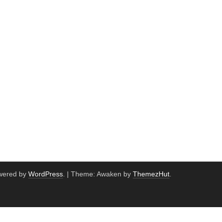
wered by
WordPress
.
|
Theme: Awaken by
ThemezHut
.