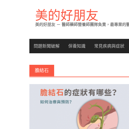
Skip
to
美的好朋友
content
美的好朋友 － 醫師藥師營養師團隊負責，最專業的
問題新聞破解
保養知識
常見疾病與症狀
膽結石