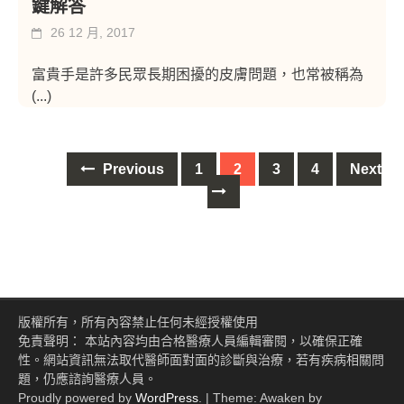
鍵解答
26 12 月, 2017
富貴手是許多民眾長期困擾的皮膚問題，也常被稱為
(...)
Posts
Previous
1
2
3
4
Next
navigation
版權所有，所有內容禁止任何未經授權使用
免責聲明： 本站內容均由合格醫療人員編輯審閱，以確保正確
性。網站資訊無法取代醫師面對面的診斷與治療，若有疾病相關問
題，仍應諮詢醫療人員。
Proudly powered by
WordPress
.
|
Theme: Awaken by