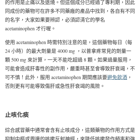
的作用是止痛以及退燒。但這個成分已經過了專利期，因此
同成份的藥物可在許多不同藥廠的產品中找到，各自有不同
的名字，大家如果要辨認，必須認清它的學名
acetaminophen 才行喔。
使用 acetaminophen 時需特別注意的是，這個藥物每日（每
24 小時）的最大劑量是 4000 mg ，以普拿疼常見的劑量一
顆 500 mg 來計算，一天不能吃超過 8 顆。如果過量服用，
可能會造成肝毒性的副作用，嚴重時甚至會導致肝衰竭，不
可不慎！此外，服用 acetaminophen 期間應該要
避免飲酒
，
否則更有可能導致傷肝或急性肝衰竭的風險。
止咳化痰
綜合感冒藥中通常會含有止咳成分，這類藥物的作用方式是
抑制中樞或周邊的咳嗽反射神經，來降低咳嗽發作頻率和強