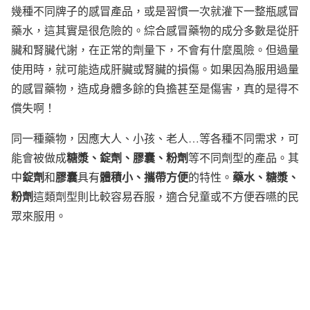
幾種不同牌子的感冒產品，或是習慣一次就灌下一整瓶感冒
藥水，這其實是很危險的。綜合感冒藥物的成分多數是從肝
臟和腎臟代謝，在正常的劑量下，不會有什麼風險。但過量
使用時，就可能造成肝臟或腎臟的損傷。如果因為服用過量
的感冒藥物，造成身體多餘的負擔甚至是傷害，真的是得不
償失啊！
同一種藥物，因應大人、小孩、老人…等各種不同需求，可
糖漿、錠劑、膠囊、粉劑
能會被做成
等不同劑型的產品。其
錠劑
膠囊
體積小、攜帶方便
藥水、糖漿、
中
和
具有
的特性。
粉劑
這類劑型則比較容易吞服，適合兒童或不方便吞嚥的民
眾來服用。