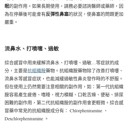
眠
的副作用。如果長期使用，請務必要諮詢醫師或藥師，因
反彈性鼻塞
為在停藥後可能會有
的狀況，使鼻塞的問題更加
嚴重。
流鼻水、打噴嚏、過敏
綜合感冒中用來緩解流鼻水、打噴嚏、過敏…等症狀的成
分，主要是
抗組織胺
藥物。抗組織胺藥物除了改善打噴嚏、
流鼻水等感冒症狀，也能減緩過敏性鼻炎發作時的不舒服。
但在使用上仍然需要注意相關的副作用，如：第一代抗組織
胺容易產生疲倦、嗜睡、視力模糊、口乾舌燥、便秘、排尿
困難的副作用，第二代抗組織胺的副作用會更輕微。綜合感
冒藥中常見的抗組織胺成分有： Chlorpheniramine 、
Dexchlorpheniramine 。