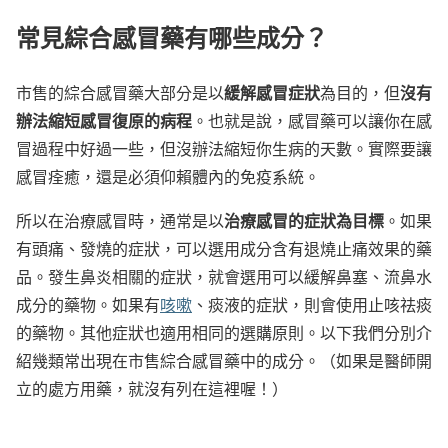
常見綜合感冒藥有哪些成分？
緩解感冒症狀
沒有
市售的綜合感冒藥大部分是以
為目的，但
辦法縮短感冒復原的病程
。也就是說，感冒藥可以讓你在感
冒過程中好過一些，但沒辦法縮短你生病的天數。實際要讓
感冒痊癒，還是必須仰賴體內的免疫系統。
治療感冒的症狀為目標
所以在治療感冒時，通常是以
。如果
有頭痛、發燒的症狀，可以選用成分含有退燒止痛效果的藥
品。發生鼻炎相關的症狀，就會選用可以緩解鼻塞、流鼻水
成分的藥物。如果有
咳嗽
、痰液的症狀，則會使用止咳祛痰
的藥物。其他症狀也適用相同的選購原則。以下我們分別介
紹幾類常出現在市售綜合感冒藥中的成分。（如果是醫師開
立的處方用藥，就沒有列在這裡喔！）