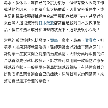
喝水、多休息，靠自己的免疫力復原。但也有些人因為工作
或其他的因素，不能讓症狀太過嚴重，因此會去看醫生，或
者是到藥局找藥師挑選綜合感冒藥把症狀壓下來。甚至近年
來台灣人還很流行到
日本藥妝
店甚至是殺到日本去採購藥
品，但在不熟悉成分和法規的狀況下，這都要很小心啊！
常見的感冒症狀包括發燒、
頭痛
、鼻水、鼻塞、
喉嚨痛
、打
噴嚏。如果選擇就醫治療，醫師通常會以對症下藥為原則，
針對單一症狀來開立對應的治療藥物。大部分藥局販售的綜
合感冒藥成份就比較多元，訴求是可以用同一款藥物治療多
種感冒症狀。一般民眾在藥局選購感冒藥時，有時候會難分
辨到底哪些藥會適合自己的症狀，這時就可以詢問藥師，來
幫助自己選擇合適的藥物。