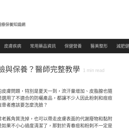
醫療保養知識網
皮膚疾病
常用藥品資訊
保健營養
醫美整形
減肥
臉與保養？醫師完整教學
1
min read
的皮膚問題，特別是夏天一到，流汗量增加、皮脂腺也隨
是選用了不適合的防曬產品，都讓不少人因此粉刺和痘痘
痘患者應該要怎麼洗臉？
常老舊角質洗掉，也可以帶走皮膚表面的代謝廢物和黏附
是如果不小心過度清潔了，那對於青春痘和粉刺不一定是