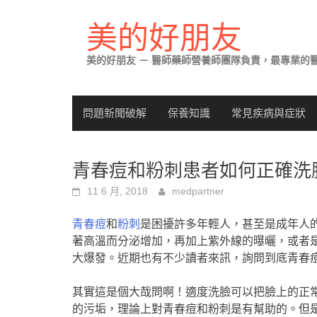
Skip
to
美的好朋友
content
美的好朋友 － 醫師藥師營養師團隊負責，最專業的
問題新聞破解
保養知識
常見疾病與症狀
青春痘和粉刺患者如何正確洗
11 6 月, 2018
medpartner
青春痘
和
粉刺
是困擾許多年輕人，甚至是成年人
著高溫而分泌增加，再加上紫外線的曝曬，或者
大爆發。近期也有不少讀者來訊，詢問到底青春
其實這是個大哉問啊！適度洗臉可以把臉上的正
的污垢，理論上對青春痘和粉刺是有幫助的。但