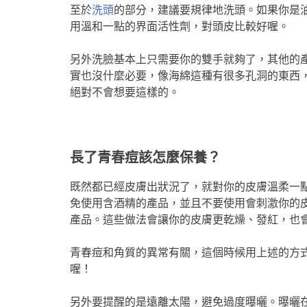
至於
洗頭
的部分，建議要規律地洗頭。如果你是
用溫和一點的界面活性劑，對頭皮比較好喔。
另外洗臉基本上只需要你的雙手就夠了，其他的
實也沒什麼必要，像海綿這種有很多孔洞的東西
絕對不會想要這樣的。
長了青春痘該怎麼保養？
既然都已經皮膚出狀況了，就對你的皮膚溫柔一
免使用含酒精的產品，並且不要使用會刺激你的
產品。這些做法會讓你的皮膚更乾燥、發紅，也
青春痘和角質的異常有關，這個時候用上述的方
喔！
另外要提醒的是遠離太陽，避免過度曝曬。曝曬在