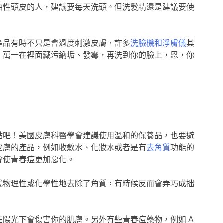
油性頭皮的人，建議要每天洗頭。但洗髮精還是建議要使
產品有時不只是會過度刺激皮膚，許多
洗臉機和淨膚儀
其
，萬一在裡面藏污納垢、發霉，再洗到你的臉上，恩，你
點吧！美國皮膚科醫學會建議使用溫和的保養品，也要避
皮膚的產品，例如收斂水、化妝水或者是有
去角質
功能的
會使青春痘更加惡化。
式物理性或化學性地去除了角質，有時候反而會弄巧成拙
陽光下會傷害你的肌膚。另外有些青春痘藥物，例如 A