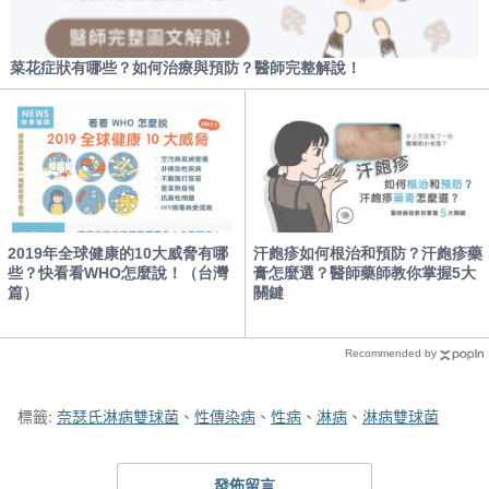
標籤:
奈瑟氏淋病雙球菌
、
性傳染病
、
性病
、
淋病
、
淋病雙球菌
發佈留言