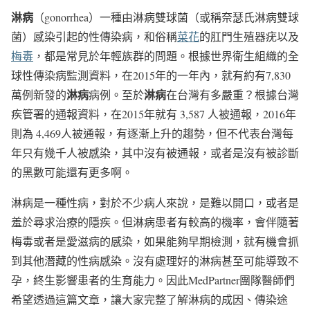
淋病
（gonorrhea）一種由淋病雙球菌（或稱奈瑟氏淋病雙球
菌）感染引起的性傳染病，和俗稱
菜花
的肛門生殖器疣以及
梅毒
，都是常見於年輕族群的問題。根據世界衛生組織的全
球性傳染病監測資料，在2015年的一年內，就有約有7,830
淋病
淋病
萬例新發的
病例。至於
在台灣有多嚴重？根據台灣
疾管署的通報資料，在2015年就有 3,587 人被通報，2016年
則為 4,469人被通報，有逐漸上升的趨勢，但不代表台灣每
年只有幾千人被感染，其中沒有被通報，或者是沒有被診斷
的黑數可能還有更多啊。
淋病是一種性病，對於不少病人來說，是難以開口，或者是
羞於尋求治療的隱疾。但淋病患者有較高的機率，會伴隨著
梅毒或者是愛滋病的感染，如果能夠早期檢測，就有機會抓
到其他潛藏的性病感染。沒有處理好的淋病甚至可能導致不
孕，終生影響患者的生育能力。因此MedPartner團隊醫師們
希望透過這篇文章，讓大家完整了解淋病的成因、傳染途