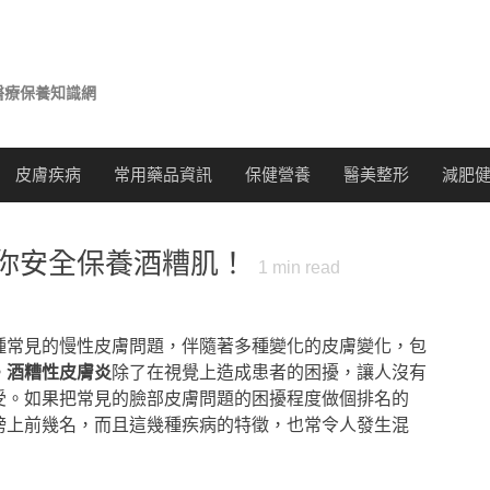
醫療保養知識網
皮膚疾病
常用藥品資訊
保健營養
醫美整形
減肥
你安全保養酒糟肌！
1
min read
是一種常見的慢性皮膚問題，伴隨著多種變化的皮膚變化，包
。
酒糟性皮膚炎
除了在視覺上造成患者的困擾，讓人沒有
受。如果把常見的臉部皮膚問題的困擾程度做個排名的
榜上前幾名，而且這幾種疾病的特徵，也常令人發生混