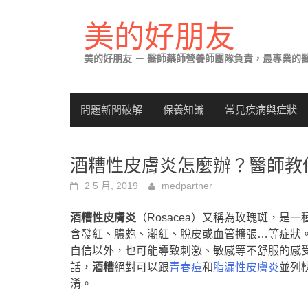
Skip
to
美的好朋友
content
美的好朋友 － 醫師藥師營養師團隊負責，最專業的
問題新聞破解
保養知識
常見疾病與症狀
酒糟性皮膚炎怎麼辦？醫師教
2 5 月, 2019
medpartner
酒糟性皮膚炎
（Rosacea）又稱為玫瑰斑，
含發紅、膿皰、潮紅、脫皮或血管擴張…等症狀
自信以外，也可能導致刺激、敏感等不舒服的感
話，
酒糟
絕對可以跟
青春痘
和
脂漏性皮膚炎
並列
淆。